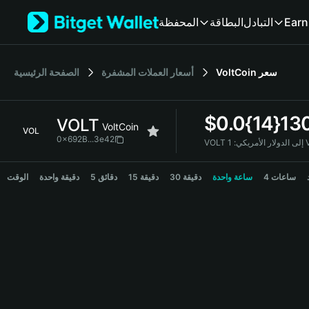
English
المحفظة
البطاقة
التبادل
Earn
日本語
Tiếng Việt
Русский
الصفحة الرئيسية
أسعار العملات المشفرة
VoltCoin
سعر
Español (Latinoamérica)
Türkçe
Italiano
$
0.0{14}13
VOLT
Français
VoltCoin
VOL
Deutsch
0x692B...3e42
VOLT إلى الدولار الأمريكي:
简体中文
VOLT Price Chart
繁體中文
4 ساعات
ساعة واحدة
30 دقيقة
15 دقيقة
5 دقائق
دقيقة واحدة
الوقت
Português (Portugal)
Bahasa Indonesia
ภาษาไทย
हिन्दी
বাংলা
Español
Português (Brasil)
Español (Argentina)