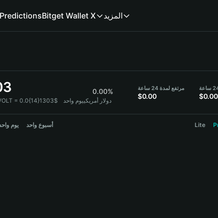
Predictions
Bitget Wallet X
المزيد
03
مرتفع لمدة 24 ساعة
0.00%
$0.00
$0.00
1 VOLT = 0.0{14}1303$ دولار أمريكي
يوم واحد
يوم واحد
أسبوع واحد
Lite
P