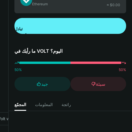
Ethereum
≈ $
0.00
تبادل
تنزيل تطبيق محفظة Bitget
ما رأيك في VOLT اليوم؟
50
%
50
%
سيئة
جيد
رائجة
المعلومات
المجمّع
lt with Bitget Wallet