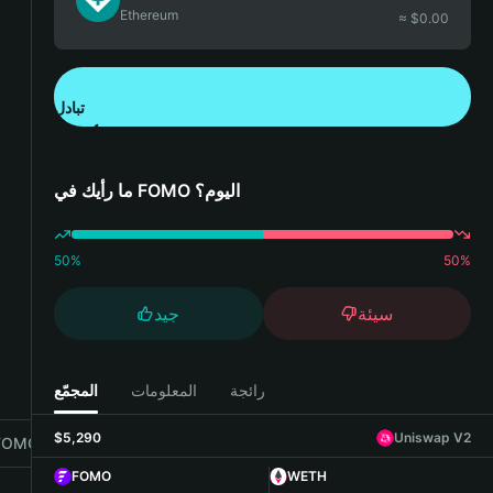
Ethereum
≈ $
0.00
تبادل
تنزيل تطبيق محفظة Bitget
ما رأيك في FOMO اليوم؟
50
%
50
%
سيئة
جيد
رائجة
المعلومات
المجمّع
$5,290
Uniswap V2
OMO with Bitget Wallet
FOMO
WETH