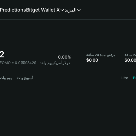
المزيد
Bitget Wallet X
Predictions
2
مرتفع لمدة 24 ساعة
0.00%
$0.00
$0.0
1 FOMO = 0.0{5}9842$ دولار أمريكي
يوم واحد
P
Lite
أسبوع واحد
يوم واحد