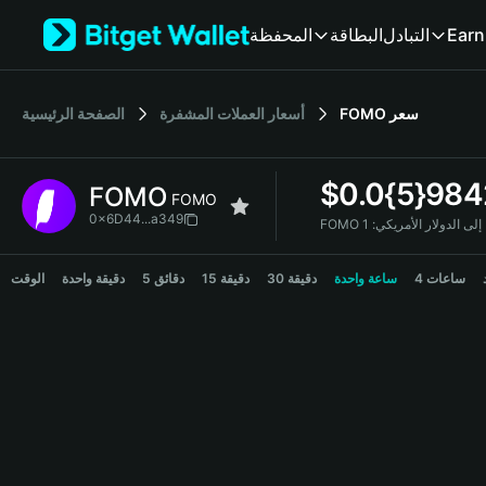
English
Earn
التبادل
البطاقة
المحفظة
日本語
Tiếng Việt
Русский
سعر
FOMO
أسعار العملات المشفرة
الصفحة الرئيسية
Español (Latinoamérica)
Türkçe
Italiano
$
0.0{5}984
FOMO
Français
FOMO
Deutsch
0x6D44...a349
FOMO إلى الدولار الأمريكي:
简体中文
FOMO Price Chart
繁體中文
4 ساعات
ساعة واحدة
30 دقيقة
15 دقيقة
5 دقائق
دقيقة واحدة
الوقت
Português (Portugal)
Bahasa Indonesia
ภาษาไทย
हिन्दी
বাংলা
Español
Português (Brasil)
Español (Argentina)