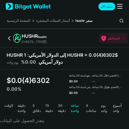
English
تنزيل الآن
日本語
Tiếng Việt
سعر
hushr
أسعار العملات المشفرة
الصفحة الرئيسية
Русский
Español (Latinoamérica)
HUSHR
hushr
Türkçe
المخاطر
0x8079...17D5
Italiano
Français
HUSHR إلى الدولار الأمريكي:
1 HUSHR = 0.0{4}6302$
Deutsch
دولار أمريكي
0.00%
يوم واحد
简体中文
繁體中文
الحجم خلال 24 ساعة (HUSHR)
مرتفع لمدة 24 ساعة
Português (Portugal)
$
0.0{4}6302
$
0.00
--
Bahasa Indonesia
(USDT)
الحجم طوال 24 ساعة
منخفض لمدة 24 ساعة
0.00%
ภาษาไทย
$
0.00
--
हिन्दी
HUSHR Price Chart
أسبوع
يوم
4
ساعة
30
15
5
دقيقة
الوقت
বাংলা
واحد
واحد
ساعات
واحدة
دقيقة
دقيقة
دقائق
واحدة
Español
Português (Brasil)
يتعذر الحصول على البيانات.
Español (Argentina)