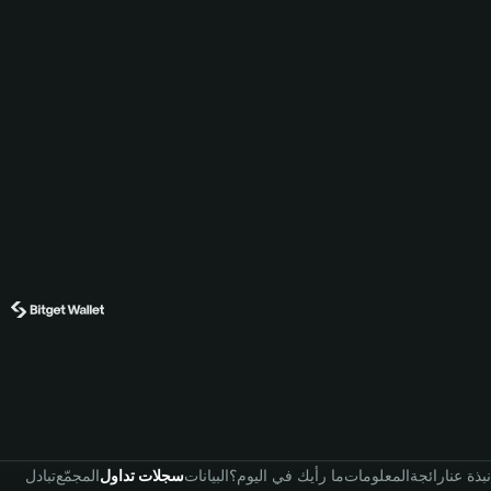
نبذة عنا
رائجة
المعلومات
ما رأيك في اليوم؟
البيانات
سجلات تداول
المجمّع
تبادل