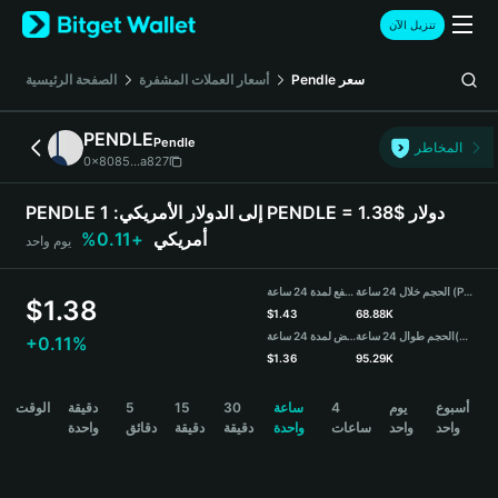
English
تنزيل الآن
日本語
Tiếng Việt
سعر
Pendle
أسعار العملات المشفرة
الصفحة الرئيسية
Русский
Español (Latinoamérica)
PENDLE
Pendle
Türkçe
المخاطر
0x8085...a827
Italiano
Français
PENDLE إلى الدولار الأمريكي:
1 PENDLE = 1.38$ دولار
Deutsch
أمريكي
+0.11%
يوم واحد
简体中文
繁體中文
الحجم خلال 24 ساعة (PENDLE)
مرتفع لمدة 24 ساعة
Português (Portugal)
$
1.38
$
1.43
68.88K
Bahasa Indonesia
(USDT)
الحجم طوال 24 ساعة
منخفض لمدة 24 ساعة
+0.11%
ภาษาไทย
$
1.36
95.29K
हिन्दी
PENDLE Price Chart
أسبوع
يوم
4
ساعة
30
15
5
دقيقة
الوقت
বাংলা
واحد
واحد
ساعات
واحدة
دقيقة
دقيقة
دقائق
واحدة
Español
Português (Brasil)
Español (Argentina)