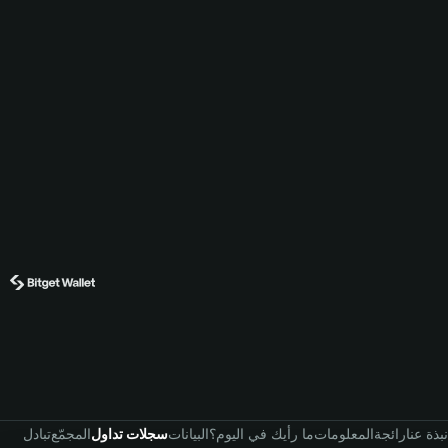
نبذة عنا
رائجة
المعلومات
ما رأيك في اليوم؟
البيانات
سجلات تداول
المجمّع
تبادل