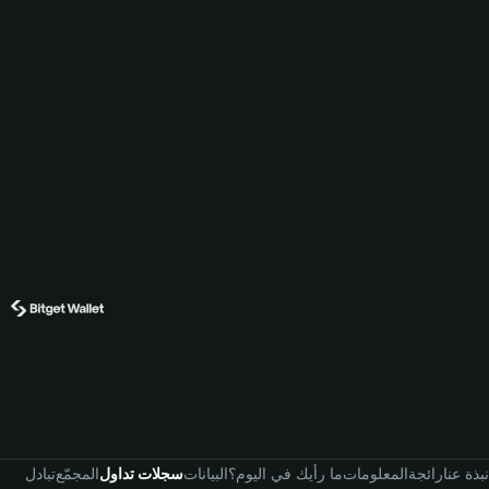
نبذة عنا
رائجة
المعلومات
ما رأيك في اليوم؟
البيانات
سجلات تداول
المجمّع
تبادل