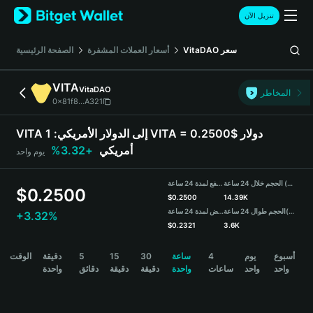
English
تنزيل الآن
日本語
Tiếng Việt
سعر
VitaDAO
أسعار العملات المشفرة
الصفحة الرئيسية
Русский
Español (Latinoamérica)
VITA
VitaDAO
Türkçe
المخاطر
0x81f8...A321
Italiano
Français
VITA إلى الدولار الأمريكي:
1 VITA = 0.2500$ دولار
Deutsch
أمريكي
+3.32%
يوم واحد
简体中文
繁體中文
الحجم خلال 24 ساعة (VITA)
مرتفع لمدة 24 ساعة
Português (Portugal)
$
0.2500
$
0.2500
14.39K
Bahasa Indonesia
(USDT)
الحجم طوال 24 ساعة
منخفض لمدة 24 ساعة
+3.32%
ภาษาไทย
$
0.2321
3.6K
हिन्दी
VITA Price Chart
أسبوع
يوم
4
ساعة
30
15
5
دقيقة
الوقت
বাংলা
واحد
واحد
ساعات
واحدة
دقيقة
دقيقة
دقائق
واحدة
Español
Português (Brasil)
Español (Argentina)