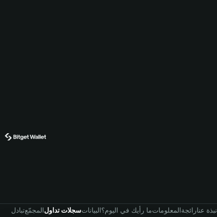
نبذة عنا
رائجة
المعلومات
ما رأيك في اليوم؟
البيانات
سجلات تداول
المجمّع
تبادل