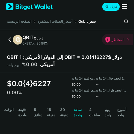
English
تنزيل الآن
日本語
Tiếng Việt
سعر
Qubit
أسعار العملات المشفرة
الصفحة الرئيسية
Русский
Español (Latinoamérica)
QBIT
Qubit
Türkçe
المخاطر
0xB17b...261F
Italiano
Français
QBIT إلى الدولار الأمريكي:
1 QBIT = 0.0{4}6227$ دولار
Deutsch
أمريكي
0.00%
يوم واحد
简体中文
繁體中文
الحجم خلال 24 ساعة (QBIT)
مرتفع لمدة 24 ساعة
Português (Portugal)
$
0.0{4}6227
$
0.00
--
Bahasa Indonesia
(USDT)
الحجم طوال 24 ساعة
منخفض لمدة 24 ساعة
0.00%
ภาษาไทย
$
0.00
--
हिन्दी
QBIT Price Chart
أسبوع
يوم
4
ساعة
30
15
5
دقيقة
الوقت
বাংলা
واحد
واحد
ساعات
واحدة
دقيقة
دقيقة
دقائق
واحدة
Español
Português (Brasil)
Español (Argentina)