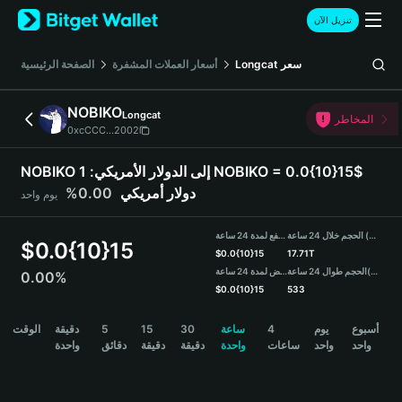
English
تنزيل الآن
日本語
Tiếng Việt
سعر
Longcat
أسعار العملات المشفرة
الصفحة الرئيسية
Русский
Español (Latinoamérica)
NOBIKO
Longcat
Türkçe
المخاطر
0xcCCC...2002
Italiano
Français
NOBIKO إلى الدولار الأمريكي:
1 NOBIKO = 0.0{10}15$
Deutsch
دولار أمريكي
0.00%
يوم واحد
简体中文
繁體中文
الحجم خلال 24 ساعة (NOBIKO)
مرتفع لمدة 24 ساعة
Português (Portugal)
$
0.0{10}15
$
0.0{10}15
17.71T
Bahasa Indonesia
(USDT)
الحجم طوال 24 ساعة
منخفض لمدة 24 ساعة
0.00%
ภาษาไทย
$
0.0{10}15
533
हिन्दी
NOBIKO Price Chart
أسبوع
يوم
4
ساعة
30
15
5
دقيقة
الوقت
বাংলা
واحد
واحد
ساعات
واحدة
دقيقة
دقيقة
دقائق
واحدة
Español
Português (Brasil)
Español (Argentina)