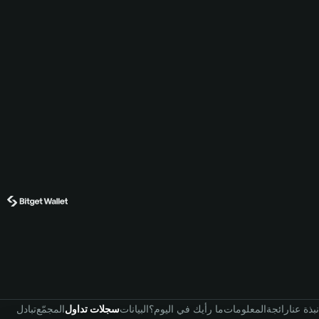
نبذة عنا
رائجة
المعلومات
ما رأيك في اليوم؟
البيانات
سجلات تداول
المجمّع
تبادل