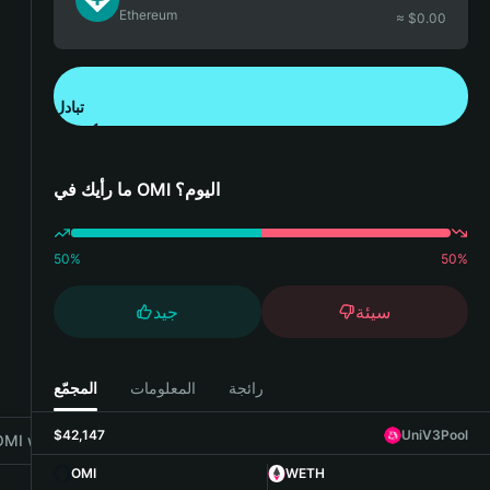
Ethereum
≈ $
0.00
تبادل
تنزيل تطبيق محفظة Bitget
ما رأيك في OMI اليوم؟
50
%
50
%
سيئة
جيد
رائجة
المعلومات
المجمّع
$42,147
UniV3Pool
MI with Bitget Wallet
OMI
WETH