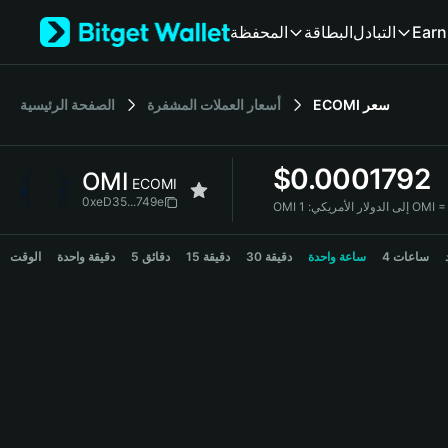
English
Earn
التبادل
البطاقة
المحفظة
日本語
Tiếng Việt
Русский
سعر
ECOMI
أسعار العملات المشفرة
الصفحة الرئيسية
Español (Latinoamérica)
Türkçe
Italiano
$
0.0001792
OMI
Français
ECOMI
Deutsch
0xeD35...749e
OMI إلى الدولار الأمريكي:
简体中文
OMI Price Chart
繁體中文
4 ساعات
ساعة واحدة
30 دقيقة
15 دقيقة
5 دقائق
دقيقة واحدة
الوقت
Português (Portugal)
Bahasa Indonesia
ภาษาไทย
हिन्दी
বাংলা
Español
Português (Brasil)
Español (Argentina)