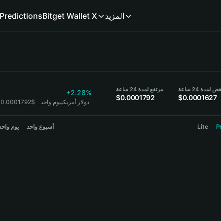
المزيد
Bitget Wallet X
Predictions
 لمدة 24 ساعة
مرتفع لمدة 24 ساعة
+2.28%
$0.0001792
$0.0001627
1 OMI = 0.0001792$ دولار أمريكي
يوم واحد
P
Lite
أسبوع واحد
يوم واحد