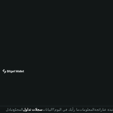
نبذة عنا
رائجة
المعلومات
ما رأيك في اليوم؟
البيانات
سجلات تداول
المجمّع
تبادل