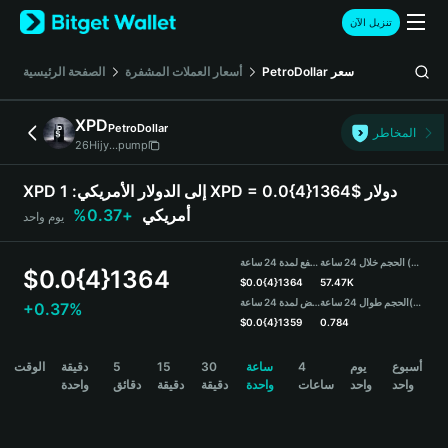
English
تنزيل الآن
日本語
Tiếng Việt
سعر
PetroDollar
أسعار العملات المشفرة
الصفحة الرئيسية
Русский
Español (Latinoamérica)
XPD
PetroDollar
Türkçe
المخاطر
26Hijy...pump
Italiano
Français
XPD إلى الدولار الأمريكي:
1 XPD = 0.0{4}1364$ دولار
Deutsch
أمريكي
+0.37%
يوم واحد
简体中文
繁體中文
الحجم خلال 24 ساعة (XPD)
مرتفع لمدة 24 ساعة
Português (Portugal)
$
0.0{4}1364
$
0.0{4}1364
57.47K
Bahasa Indonesia
(USDT)
الحجم طوال 24 ساعة
منخفض لمدة 24 ساعة
+0.37%
ภาษาไทย
$
0.0{4}1359
0.784
हिन्दी
XPD Price Chart
أسبوع
يوم
4
ساعة
30
15
5
دقيقة
الوقت
বাংলা
واحد
واحد
ساعات
واحدة
دقيقة
دقيقة
دقائق
واحدة
Español
Português (Brasil)
Español (Argentina)