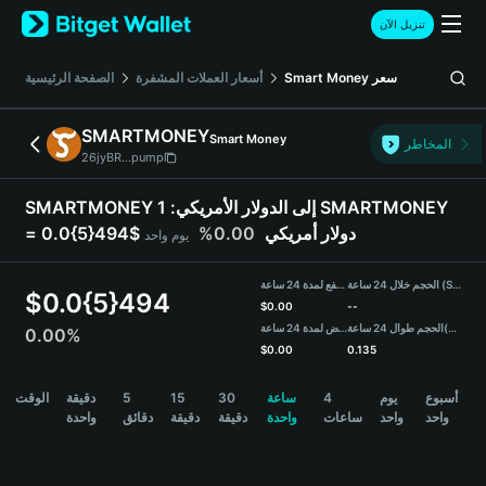
English
تنزيل الآن
日本語
Tiếng Việt
الصفحة الرئيسية
أسعار العملات المشفرة
Smart Money
سعر
Русский
Español (Latinoamérica)
SMARTMONEY
Smart Money
Türkçe
المخاطر
26jyBR...pump
Italiano
Français
1 SMARTMONEY
SMARTMONEY إلى الدولار الأمريكي:
Deutsch
0.00%
= 0.0{5}494$ دولار أمريكي
يوم واحد
简体中文
繁體中文
الحجم خلال 24 ساعة (SMARTMONEY)
مرتفع لمدة 24 ساعة
Português (Portugal)
$
0.0{5}494
$
0.00
--
Bahasa Indonesia
منخفض لمدة 24 ساعة
الحجم طوال 24 ساعة
(USDT)
0.00%
ภาษาไทย
$
0.00
0.135
हिन्दी
SMARTMONEY Price Chart
الوقت
دقيقة
5
15
30
ساعة
4
يوم
أسبوع
বাংলা
واحد
واحد
ساعات
واحدة
دقيقة
دقيقة
دقائق
واحدة
Español
Português (Brasil)
Español (Argentina)