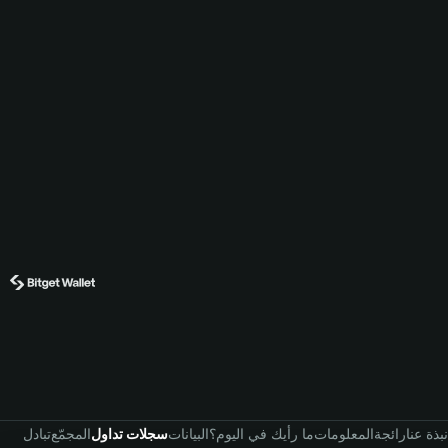
نبذة عنا
رائجة
المعلومات
ما رأيك في اليوم؟
البيانات
سجلات تداول
المجمّع
تبادل