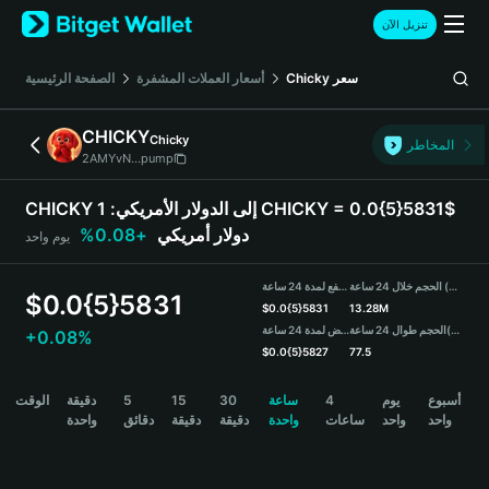
English
تنزيل الآن
日本語
Tiếng Việt
سعر
Chicky
أسعار العملات المشفرة
الصفحة الرئيسية
Русский
Español (Latinoamérica)
CHICKY
Chicky
Türkçe
المخاطر
2AMYvN...pump
Italiano
Français
CHICKY إلى الدولار الأمريكي:
1 CHICKY = 0.0{5}5831$
Deutsch
دولار أمريكي
+0.08%
يوم واحد
简体中文
繁體中文
الحجم خلال 24 ساعة (CHICKY)
مرتفع لمدة 24 ساعة
Português (Portugal)
$
0.0{5}5831
$
0.0{5}5831
13.28M
Bahasa Indonesia
(USDT)
الحجم طوال 24 ساعة
منخفض لمدة 24 ساعة
+0.08%
ภาษาไทย
$
0.0{5}5827
77.5
हिन्दी
CHICKY Price Chart
أسبوع
يوم
4
ساعة
30
15
5
دقيقة
الوقت
বাংলা
واحد
واحد
ساعات
واحدة
دقيقة
دقيقة
دقائق
واحدة
Español
Português (Brasil)
Español (Argentina)