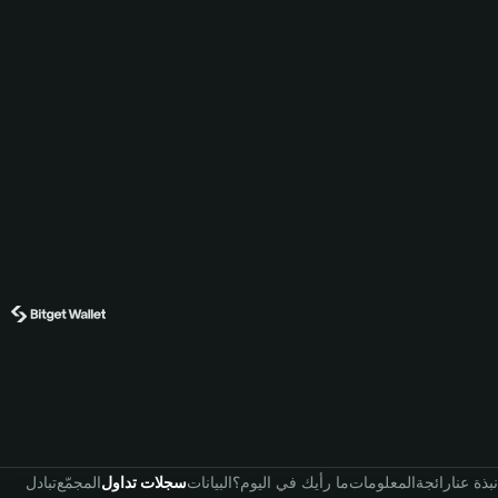
نبذة عنا
رائجة
المعلومات
ما رأيك في اليوم؟
البيانات
سجلات تداول
المجمّع
تبادل