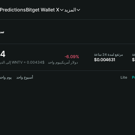
Predictions
Bitget Wallet X
المزيد
سع
34
مرتفع لمدة 24 ساعة
-6.09%
$0.004631
$
1 WNTV = 0.00434$ دولار أمريكي
يوم واحد
إلى الدول:
يوم واحد
أسبوع واحد
Lite
P