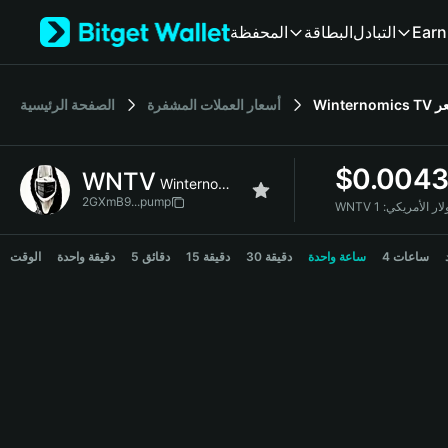
English
المحفظة
البطاقة
التبادل
Earn
日本語
Tiếng Việt
Русский
الصفحة الرئيسية
أسعار العملات المشفرة
Winternomics TV
ر
Español (Latinoamérica)
Türkçe
Italiano
$
0.004
WNTV
Français
Winternomics TV
Deutsch
2GXmB9...pump
WNTV ار الأمريكي
简体中文
WNTV Price Chart
繁體中文
4 ساعات
ساعة واحدة
30 دقيقة
15 دقيقة
5 دقائق
دقيقة واحدة
الوقت
Português (Portugal)
Bahasa Indonesia
ภาษาไทย
हिन्दी
বাংলা
Español
Português (Brasil)
Español (Argentina)