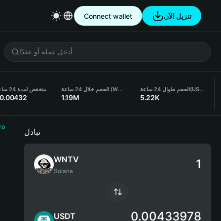
Connect wallet
تنزيل الآن
منخفض لمدة 24 ساعة
الحجم خلال 24 ساعة (WNTV)
الحجم طوال 24 ساعة
(USDT)
0.00432
1.19M
5.22K
ro
تبادل
WNTV
Solana
0.00433978
USDT