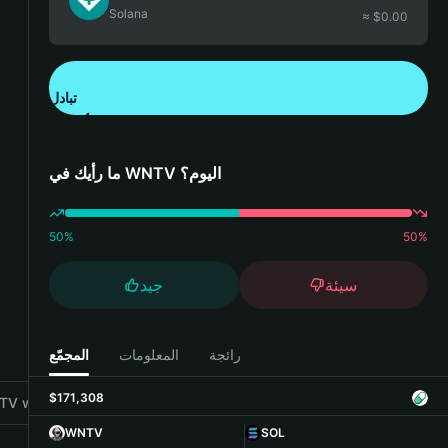
Solana
≈ $
0.00
تبادل
تنزيل تطبيق محفظة Bitget
ما رأيك في WNTV اليوم؟
50
%
50
%
سيئة
جيد
رائجة
المعلومات
المجمّع
$171,308
V with Bitget Wallet
WNTV
SOL