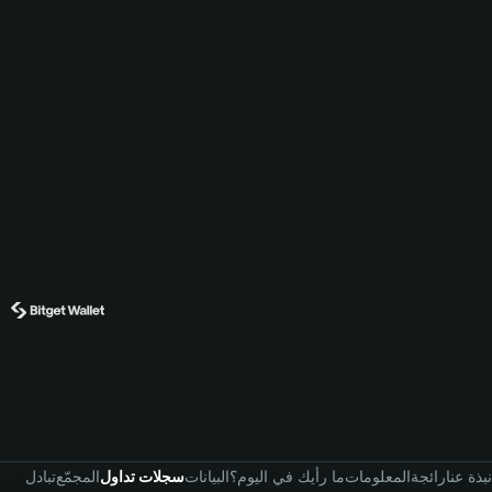
نبذة عنا
رائجة
المعلومات
ما رأيك في اليوم؟
البيانات
سجلات تداول
المجمّع
تبادل