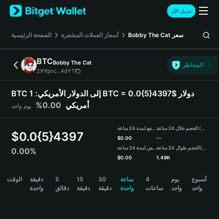
English
تنزيل الآن
日本語
Tiếng Việt
سعر
Bobby The Cat
أسعار العملات المشفرة
الصفحة الرئيسية
Русский
Español (Latinoamérica)
BTC
Bobby The Cat
Türkçe
المخاطر
2XYgoc...4dYT
Italiano
Français
BTC إلى الدولار الأمريكي:
1 BTC = 0.0{5}4397$ دولار
Deutsch
أمريكي
0.00%
يوم واحد
简体中文
繁體中文
الحجم خلال 24 ساعة (BTC)
مرتفع لمدة 24 ساعة
Português (Portugal)
$
0.0{5}4397
$
0.00
--
Bahasa Indonesia
(USDT)
الحجم طوال 24 ساعة
منخفض لمدة 24 ساعة
0.00%
ภาษาไทย
$
0.00
1.49K
हिन्दी
BTC Price Chart
أسبوع
يوم
4
ساعة
30
15
5
دقيقة
الوقت
বাংলা
واحد
واحد
ساعات
واحدة
دقيقة
دقيقة
دقائق
واحدة
Español
Português (Brasil)
Español (Argentina)