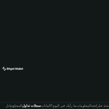
نبذة عنا
رائجة
المعلومات
ما رأيك في اليوم؟
البيانات
سجلات تداول
المجمّع
تبادل