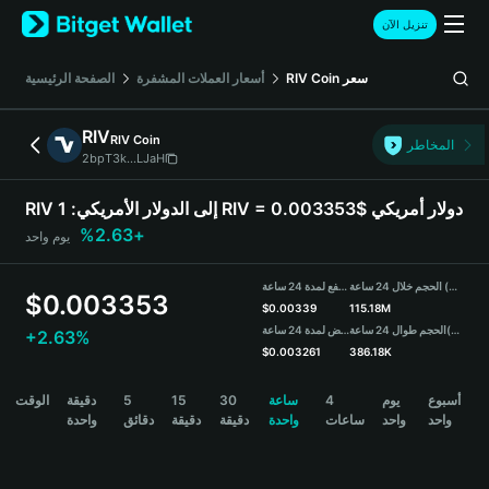
English
تنزيل الآن
日本語
Tiếng Việt
سعر
RIV Coin
أسعار العملات المشفرة
الصفحة الرئيسية
Русский
Español (Latinoamérica)
RIV
RIV Coin
Türkçe
المخاطر
2bpT3k...LJaH
Italiano
Français
1 RIV = 0.003353$ دولار أمريكي
RIV إلى الدولار الأمريكي:
Deutsch
+2.63%
يوم واحد
简体中文
繁體中文
الحجم خلال 24 ساعة (RIV)
مرتفع لمدة 24 ساعة
Português (Portugal)
$
0.003353
$
0.00339
115.18M
Bahasa Indonesia
(USDT)
الحجم طوال 24 ساعة
منخفض لمدة 24 ساعة
+2.63%
ภาษาไทย
$
0.003261
386.18K
हिन्दी
RIV Price Chart
أسبوع
يوم
4
ساعة
30
15
5
دقيقة
الوقت
বাংলা
واحد
واحد
ساعات
واحدة
دقيقة
دقيقة
دقائق
واحدة
Español
Português (Brasil)
Español (Argentina)