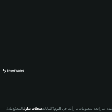
نبذة عنا
رائجة
المعلومات
ما رأيك في اليوم؟
البيانات
سجلات تداول
المجمّع
تبادل