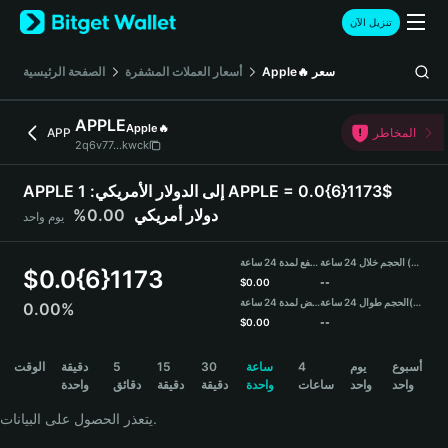
English
تنزيل الآن
日本語
Tiếng Việt
سعر
Apple🔥
أسعار العملات المشفرة
الصفحة الرئيسية
Русский
Español (Latinoamérica)
APPLE
Apple🔥
Türkçe
المخاطر
APP
2q6v77...kwck
Italiano
Français
APPLE إلى الدولار الأمريكي:
1 APPLE = 0.0{6}1173$
Deutsch
دولار أمريكي
0.00%
يوم واحد
简体中文
繁體中文
الحجم خلال 24 ساعة (APPLE)
مرتفع لمدة 24 ساعة
Português (Portugal)
$
0.0{6}1173
$
0.00
--
Bahasa Indonesia
(USDT)
الحجم طوال 24 ساعة
منخفض لمدة 24 ساعة
0.00%
ภาษาไทย
$
0.00
--
हिन्दी
APPLE Price Chart
أسبوع
يوم
4
ساعة
30
15
5
دقيقة
الوقت
বাংলা
واحد
واحد
ساعات
واحدة
دقيقة
دقيقة
دقائق
واحدة
Español
Português (Brasil)
يتعذر الحصول على البيانات.
Español (Argentina)