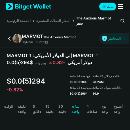
English
تنزيل الآن
日本語
Tiếng Việt
The Anxious Marmot
أسعار العملات المشفرة
الصفحة الرئيسية
سعر
Русский
Español (Latinoamérica)
MARMOT
The Anxious Marmot
Türkçe
المخاطر
31jNnm...pump
Italiano
Français
1 MARMOT =
MARMOT إلى الدولار الأمريكي:
Deutsch
-0.82%
0.0{5}294$ دولار أمريكي
يوم واحد
简体中文
繁體中文
الحجم خلال 24 ساعة (MARMOT)
مرتفع لمدة 24 ساعة
Português (Portugal)
$
0.0{5}294
$
0.0{5}2999
31.24M
Bahasa Indonesia
منخفض لمدة 24 ساعة
الحجم طوال 24 ساعة
(USDT)
-0.82%
ภาษาไทย
$
0.0{5}2964
91.9
हिन्दी
MARMOT Price Chart
الوقت
دقيقة
5
15
30
ساعة
4
يوم
أسبوع
বাংলা
واحد
واحد
ساعات
واحدة
دقيقة
دقيقة
دقائق
واحدة
Español
Português (Brasil)
Español (Argentina)