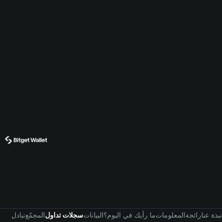
نبذة عنا
رائجة
المعلومات
ما رأيك في اليوم؟
البيانات
سجلات تداول
المجمّع
تبادل