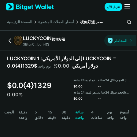
English
تنزيل الآن
日本語
Tiếng Việt
سعر
祝你好运
أسعار العملات المشفرة
الصفحة الرئيسية
Русский
Español (Latinoamérica)
LUCKYCOIN
祝你好运
Türkçe
المخاطر
3BtunC...bonk
Italiano
Français
LUCKYCOIN إلى الدولار الأمريكي:
1 LUCKYCOIN =
Deutsch
0.0{4}1329$ دولار أمريكي
0.00%
يوم واحد
简体中文
繁體中文
الحجم خلال 24 ساعة (LUCKYCOIN)
مرتفع لمدة 24 ساعة
Português (Portugal)
$
0.0{4}1329
$
0.00
--
Bahasa Indonesia
(USDT)
الحجم طوال 24 ساعة
منخفض لمدة 24 ساعة
0.00%
ภาษาไทย
$
0.00
--
हिन्दी
LUCKYCOIN Price Chart
أسبوع
يوم
4
ساعة
30
15
5
دقيقة
الوقت
বাংলা
واحد
واحد
ساعات
واحدة
دقيقة
دقيقة
دقائق
واحدة
Español
Português (Brasil)
Español (Argentina)