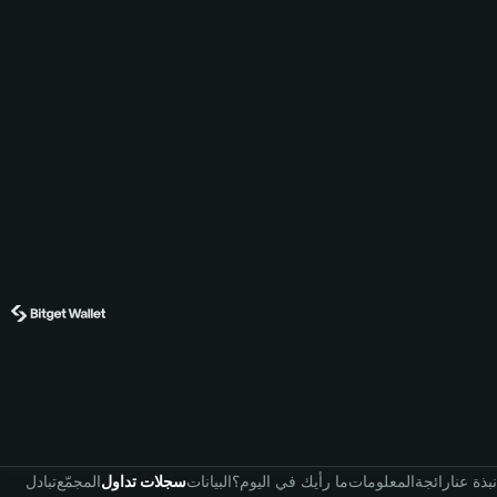
نبذة عنا
رائجة
المعلومات
ما رأيك في اليوم؟
البيانات
سجلات تداول
المجمّع
تبادل