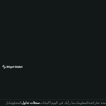
نبذة عنا
رائجة
المعلومات
ما رأيك في اليوم؟
البيانات
سجلات تداول
المجمّع
تبادل