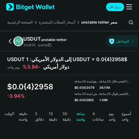
English
تنزيل الآن
日本語
Tiếng Việt
سعر
unstable tether
أسعار العملات المشفرة
الصفحة الرئيسية
Русский
Español (Latinoamérica)
USDUT
unstable tether
Türkçe
المخاطر
3vz82E...pump
Italiano
Français
USDUT إلى الدولار الأمريكي:
1 USDUT = 0.0{4}2958$
Deutsch
دولار أمريكي
-3.94%
يوم واحد
简体中文
繁體中文
الحجم خلال 24 ساعة (USDUT)
مرتفع لمدة 24 ساعة
Português (Portugal)
$
0.0{4}2958
$
0.0{4}3079
36.11M
Bahasa Indonesia
(USDT)
الحجم طوال 24 ساعة
منخفض لمدة 24 ساعة
-3.94%
ภาษาไทย
$
0.0{4}2852
1.06K
हिन्दी
USDUT Price Chart
أسبوع
يوم
4
ساعة
30
15
5
دقيقة
الوقت
বাংলা
واحد
واحد
ساعات
واحدة
دقيقة
دقيقة
دقائق
واحدة
Español
Português (Brasil)
Español (Argentina)