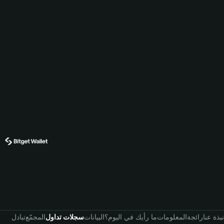
نبذة عنا
رائجة
المعلومات
ما رأيك في اليوم؟
البيانات
سجلات تداول
المجمّع
تبادل