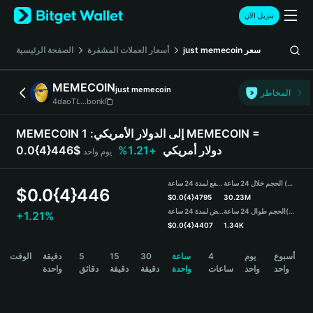
English
تنزيل الآن
日本語
Tiếng Việt
سعر
just memecoin
أسعار العملات المشفرة
الصفحة الرئيسية
Русский
Español (Latinoamérica)
MEMECOIN
just memecoin
Türkçe
المخاطر
4daoTL...bonk
Italiano
Français
MEMECOIN إلى الدولار الأمريكي:
1 MEMECOIN =
Deutsch
0.0{4}446$ دولار أمريكي
+1.21%
يوم واحد
简体中文
繁體中文
الحجم خلال 24 ساعة (MEMECOIN)
مرتفع لمدة 24 ساعة
Português (Portugal)
$
0.0{4}446
$
0.0{4}4795
30.23M
Bahasa Indonesia
(USDT)
الحجم طوال 24 ساعة
منخفض لمدة 24 ساعة
+1.21%
ภาษาไทย
$
0.0{4}4407
1.34K
हिन्दी
MEMECOIN Price Chart
أسبوع
يوم
4
ساعة
30
15
5
دقيقة
الوقت
বাংলা
واحد
واحد
ساعات
واحدة
دقيقة
دقيقة
دقائق
واحدة
Español
Português (Brasil)
Español (Argentina)