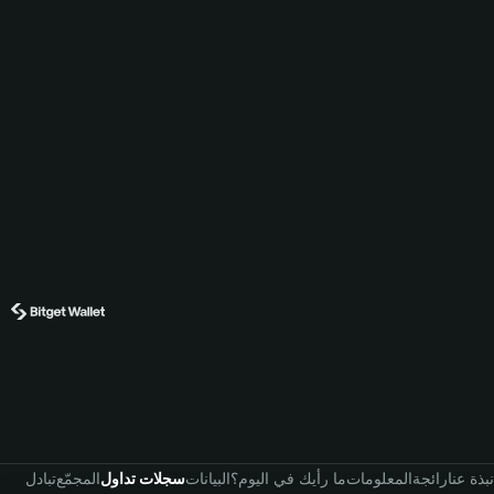
نبذة عنا
رائجة
المعلومات
ما رأيك في اليوم؟
البيانات
سجلات تداول
المجمّع
تبادل