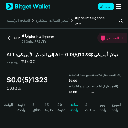
English
تنزيل الآن
日本語
Tiếng Việt
Alpha Intelligence
أسعار العملات المشفرة
الصفحة الرئيسية
سعر
Русский
Español (Latinoamérica)
AI
Alpha Intelligence
Türkçe
المخاطر
ALP
51iQqh...PREV
Italiano
Français
1 AI = 0.0{5}1323$ دولار أمريكي
AI إلى الدولار الأمريكي:
Deutsch
0.00%
يوم واحد
简体中文
繁體中文
الحجم خلال 24 ساعة (AI)
مرتفع لمدة 24 ساعة
Português (Portugal)
$
0.0{5}1323
$
0.00
--
Bahasa Indonesia
(USDT)
الحجم طوال 24 ساعة
منخفض لمدة 24 ساعة
0.00%
ภาษาไทย
$
0.00
--
हिन्दी
AI Price Chart
أسبوع
يوم
4
ساعة
30
15
5
دقيقة
الوقت
বাংলা
واحد
واحد
ساعات
واحدة
دقيقة
دقيقة
دقائق
واحدة
Español
Português (Brasil)
Español (Argentina)