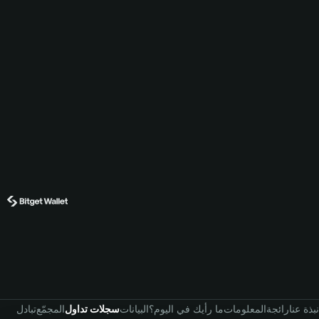
نبذة عنا
رائجة
المعلومات
ما رأيك في اليوم؟
البيانات
سجلات تداول
المجمّع
تبادل