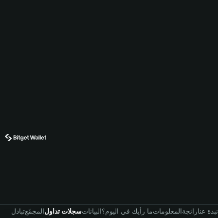
نبذة عنا
رائجة
المعلومات
ما رأيك في اليوم؟
البيانات
سجلات تداول
المجمّع
تبادل