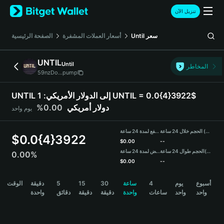
English
تنزيل الآن
日本語
Tiếng Việt
سعر
Until
أسعار العملات المشفرة
الصفحة الرئيسية
Русский
Español (Latinoamérica)
UNTIL
Until
Türkçe
المخاطر
59nzDo...pump
Italiano
Français
UNTIL إلى الدولار الأمريكي:
1 UNTIL = 0.0{4}3922$
Deutsch
دولار أمريكي
0.00%
يوم واحد
简体中文
繁體中文
الحجم خلال 24 ساعة (UNTIL)
مرتفع لمدة 24 ساعة
Português (Portugal)
$
0.0{4}3922
$
0.00
--
Bahasa Indonesia
(USDT)
الحجم طوال 24 ساعة
منخفض لمدة 24 ساعة
0.00%
ภาษาไทย
$
0.00
--
हिन्दी
UNTIL Price Chart
أسبوع
يوم
4
ساعة
30
15
5
دقيقة
الوقت
বাংলা
واحد
واحد
ساعات
واحدة
دقيقة
دقيقة
دقائق
واحدة
Español
Português (Brasil)
Español (Argentina)