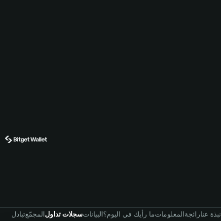
نبذة عنا
رائجة
المعلومات
ما رأيك في اليوم؟
البيانات
سجلات تداول
المجمّع
تبادل