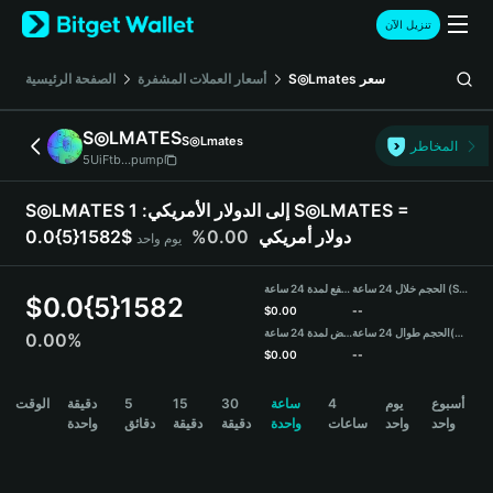
English
تنزيل الآن
日本語
Tiếng Việt
الصفحة الرئيسية
أسعار العملات المشفرة
S◎Lmates
سعر
Русский
Español (Latinoamérica)
S◎LMATES
S◎Lmates
Türkçe
المخاطر
5UiFtb...pump
Italiano
Français
1 S◎LMATES =
S◎LMATES إلى الدولار الأمريكي:
Deutsch
0.00%
0.0{5}1582$ دولار أمريكي
يوم واحد
简体中文
繁體中文
الحجم خلال 24 ساعة (S◎LMATES)
مرتفع لمدة 24 ساعة
Português (Portugal)
$
0.0{5}1582
$
0.00
--
Bahasa Indonesia
منخفض لمدة 24 ساعة
الحجم طوال 24 ساعة
(USDT)
0.00%
ภาษาไทย
$
0.00
--
हिन्दी
S◎LMATES Price Chart
الوقت
دقيقة
5
15
30
ساعة
4
يوم
أسبوع
বাংলা
واحد
واحد
ساعات
واحدة
دقيقة
دقيقة
دقائق
واحدة
Español
Português (Brasil)
Español (Argentina)