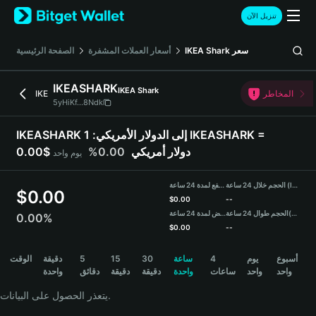
English
تنزيل الآن
日本語
Tiếng Việt
سعر
IKEA Shark
أسعار العملات المشفرة
الصفحة الرئيسية
Русский
Español (Latinoamérica)
IKEASHARK
IKEA Shark
Türkçe
المخاطر
IKE
5yHiKf...8Ndk
Italiano
Français
IKEASHARK إلى الدولار الأمريكي:
1 IKEASHARK =
Deutsch
0.00$ دولار أمريكي
0.00%
يوم واحد
简体中文
繁體中文
الحجم خلال 24 ساعة (IKEASHARK)
مرتفع لمدة 24 ساعة
Português (Portugal)
$
0.00
$
0.00
--
Bahasa Indonesia
(USDT)
الحجم طوال 24 ساعة
منخفض لمدة 24 ساعة
0.00%
ภาษาไทย
$
0.00
--
हिन्दी
IKEASHARK Price Chart
أسبوع
يوم
4
ساعة
30
15
5
دقيقة
الوقت
বাংলা
واحد
واحد
ساعات
واحدة
دقيقة
دقيقة
دقائق
واحدة
Español
Português (Brasil)
يتعذر الحصول على البيانات.
Español (Argentina)