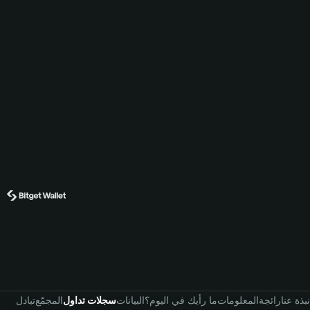
نبذة عنا
رائجة
المعلومات
ما رأيك في اليوم؟
البيانات
سجلات تداول
المجمّع
تبادل