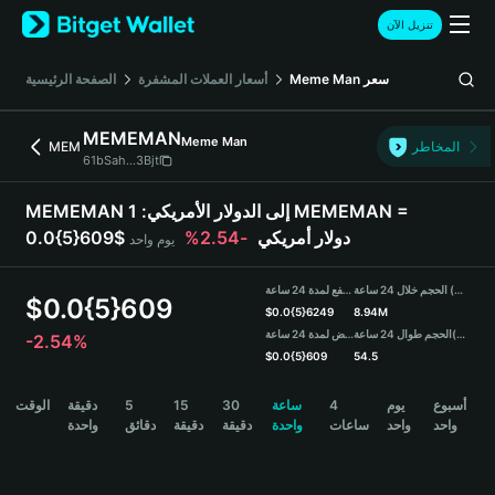
English
تنزيل الآن
日本語
Tiếng Việt
الصفحة الرئيسية
أسعار العملات المشفرة
Meme Man
سعر
Русский
Español (Latinoamérica)
MEMEMAN
Meme Man
Türkçe
MEM
المخاطر
61bSah...3Bjt
Italiano
Français
1 MEMEMAN =
MEMEMAN إلى الدولار الأمريكي:
Deutsch
-2.54%
0.0{5}609$ دولار أمريكي
يوم واحد
简体中文
繁體中文
الحجم خلال 24 ساعة (MEMEMAN)
مرتفع لمدة 24 ساعة
Português (Portugal)
$
0.0{5}609
$
0.0{5}6249
8.94M
Bahasa Indonesia
منخفض لمدة 24 ساعة
الحجم طوال 24 ساعة
(USDT)
-2.54%
ภาษาไทย
$
0.0{5}609
54.5
हिन्दी
MEMEMAN Price Chart
الوقت
دقيقة
5
15
30
ساعة
4
يوم
أسبوع
বাংলা
واحد
واحد
ساعات
واحدة
دقيقة
دقيقة
دقائق
واحدة
Español
Português (Brasil)
Español (Argentina)