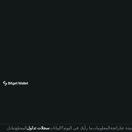
نبذة عنا
رائجة
المعلومات
ما رأيك في اليوم؟
البيانات
سجلات تداول
المجمّع
تبادل