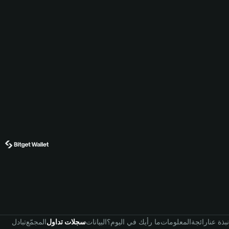
نبذة عنا
رائجة
المعلومات
ما رأيك في اليوم؟
البيانات
سجلات تداول
المجمّع
تبادل