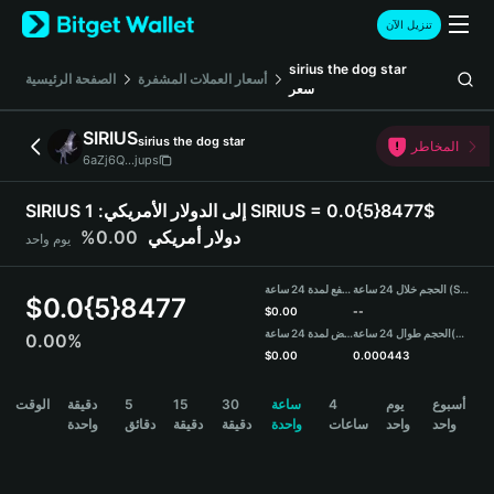
English
تنزيل الآن
日本語
Tiếng Việt
sirius the dog star
أسعار العملات المشفرة
الصفحة الرئيسية
سعر
Русский
Español (Latinoamérica)
SIRIUS
sirius the dog star
Türkçe
المخاطر
6aZj6Q...jups
Italiano
Français
SIRIUS إلى الدولار الأمريكي:
1 SIRIUS = 0.0{5}8477$
Deutsch
دولار أمريكي
0.00%
يوم واحد
简体中文
繁體中文
الحجم خلال 24 ساعة (SIRIUS)
مرتفع لمدة 24 ساعة
Português (Portugal)
$
0.0{5}8477
$
0.00
--
Bahasa Indonesia
(USDT)
الحجم طوال 24 ساعة
منخفض لمدة 24 ساعة
0.00%
ภาษาไทย
$
0.00
0.000443
हिन्दी
SIRIUS Price Chart
أسبوع
يوم
4
ساعة
30
15
5
دقيقة
الوقت
বাংলা
واحد
واحد
ساعات
واحدة
دقيقة
دقيقة
دقائق
واحدة
Español
Português (Brasil)
Español (Argentina)