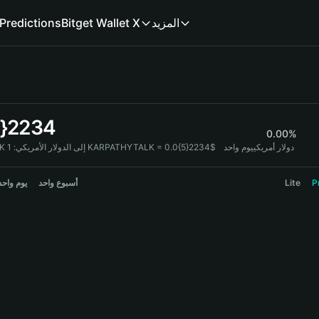
Predictions
Bitget Wallet X
المزيد
5}2234
0.00%
1 KARPATHYTALK = 0.0{5}2234$ دولار أمريكي
يوم واحد
KARPATHYTALK إلى الدولار الأمريكي:
يوم واحد
أسبوع واحد
Lite
P