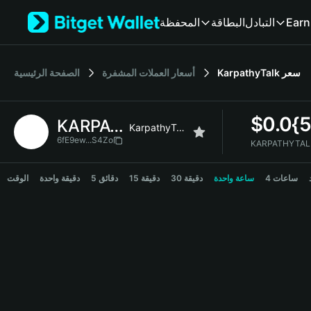
English
المحفظة
البطاقة
التبادل
Earn
日本語
Tiếng Việt
Русский
الصفحة الرئيسية
أسعار العملات المشفرة
KarpathyTalk
سعر
Español (Latinoamérica)
Türkçe
Italiano
$
0.0{
KARPATHYTALK
Français
KarpathyTalk
Deutsch
6fE9ew...S4Zo
简体中文
KARPATHYTALK Price Chart
繁體中文
4 ساعات
ساعة واحدة
30 دقيقة
15 دقيقة
5 دقائق
دقيقة واحدة
الوقت
Português (Portugal)
Bahasa Indonesia
ภาษาไทย
हिन्दी
বাংলা
Español
Português (Brasil)
Español (Argentina)