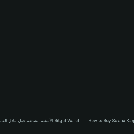
الأسئلة الشائعة حول تبادل العملات المشفرة باستخدام محفظة Bitget Wallet
How to Buy Solana Karp