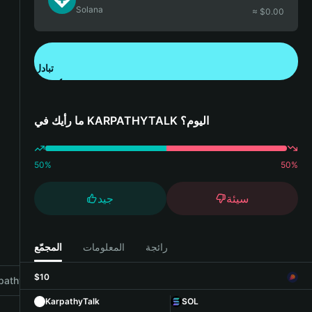
Solana
≈ $
0.00
تبادل
تنزيل تطبيق محفظة Bitget
ما رأيك في KARPATHYTALK اليوم؟
50
%
50
%
سيئة
جيد
رائجة
المعلومات
المجمّع
$10
athyTalk with Bitget Wallet
KarpathyTalk
SOL