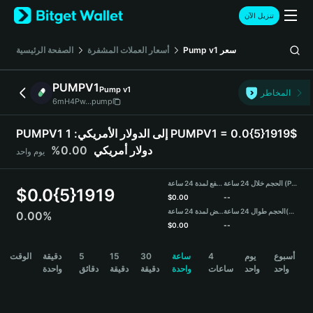
English
تنزيل الآن
日本語
Tiếng Việt
سعر
Pump v1
أسعار العملات المشفرة
الصفحة الرئيسية
Русский
Español (Latinoamérica)
PUMPV1
Pump v1
Türkçe
المخاطر
6mH4Pw...pump
Italiano
Français
PUMPV1 إلى الدولار الأمريكي:
1 PUMPV1 = 0.0{5}1919$
Deutsch
دولار أمريكي
0.00%
يوم واحد
简体中文
繁體中文
الحجم خلال 24 ساعة (PUMPV1)
مرتفع لمدة 24 ساعة
Português (Portugal)
$
0.0{5}1919
$
0.00
--
Bahasa Indonesia
(USDT)
الحجم طوال 24 ساعة
منخفض لمدة 24 ساعة
0.00%
ภาษาไทย
$
0.00
--
हिन्दी
PUMPV1 Price Chart
أسبوع
يوم
4
ساعة
30
15
5
دقيقة
الوقت
বাংলা
واحد
واحد
ساعات
واحدة
دقيقة
دقيقة
دقائق
واحدة
Español
Português (Brasil)
Español (Argentina)