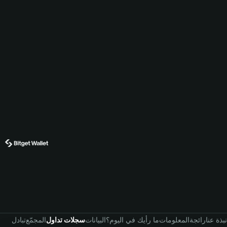
نبذة عنا
رائجة
المعلومات
ما رأيك في اليوم؟
البيانات
سجلات تداول
المجمّع
تبادل