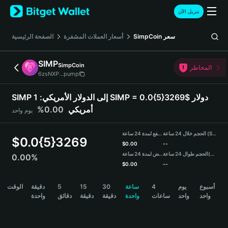
English
تنزيل الآن
日本語
Tiếng Việt
الصفحة الرئيسية
أسعار العملات المشفرة
SimpCoin
سعر
Русский
Español (Latinoamérica)
SIMP
SimpCoin
Türkçe
المخاطر
6zsNXP...pump
Italiano
Français
SIMP إلى الدولار الأمريكي:
1 SIMP = 0.0{5}3269$ دولار
Deutsch
0.00%
أمريكي
يوم واحد
简体中文
繁體中文
الحجم خلال 24 ساعة (SIMP)
مرتفع لمدة 24 ساعة
Português (Portugal)
$
0.0{5}3269
$
0.00
--
Bahasa Indonesia
منخفض لمدة 24 ساعة
الحجم طوال 24 ساعة
(USDT)
0.00%
ภาษาไทย
$
0.00
--
हिन्दी
SIMP Price Chart
الوقت
دقيقة
5
15
30
ساعة
4
يوم
أسبوع
বাংলা
واحد
واحد
ساعات
واحدة
دقيقة
دقيقة
دقائق
واحدة
Español
Português (Brasil)
Español (Argentina)