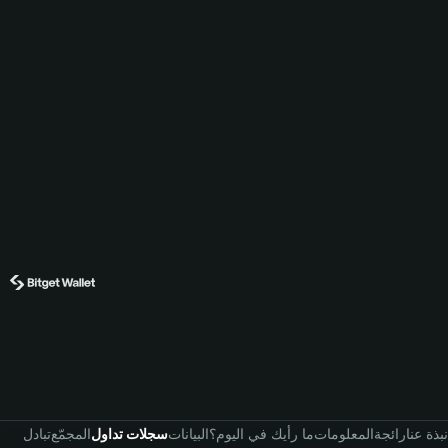
نبذة عنا
رائجة
المعلومات
ما رأيك في اليوم؟
البيانات
سجلات تداول
المجمّع
تبادل