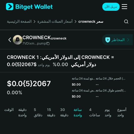
English
تنزيل الآن
日本語
Tiếng Việt
الصفحة الرئيسية
أسعار العملات المشفرة
crowneck
سعر
Русский
Español (Latinoamérica)
CROWNECK
crowneck
Türkçe
المخاطر
7VDixm...pump
Italiano
Français
1 CROWNECK =
CROWNECK إلى الدولار الأمريكي:
Deutsch
0.00%
0.0{5}2067$ دولار أمريكي
يوم واحد
简体中文
繁體中文
الحجم خلال 24 ساعة (CROWNECK)
مرتفع لمدة 24 ساعة
Português (Portugal)
$
0.0{5}2067
$
0.00
--
Bahasa Indonesia
منخفض لمدة 24 ساعة
الحجم طوال 24 ساعة
(USDT)
0.00%
ภาษาไทย
$
0.00
--
हिन्दी
CROWNECK Price Chart
الوقت
دقيقة
5
15
30
ساعة
4
يوم
أسبوع
বাংলা
واحد
واحد
ساعات
واحدة
دقيقة
دقيقة
دقائق
واحدة
Español
Português (Brasil)
Español (Argentina)