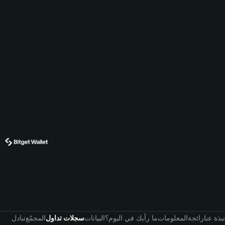
نبذة عنا
رائجة
المعلومات
ما رأيك في اليوم؟
البيانات
سجلات تداول
المجمّع
تبادل