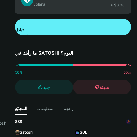
Solana
≈ $
0.00
تبادل
تنزيل تطبيق محفظة Bitget
ما رأيك في SATOSHI اليوم؟
50
%
50
%
سيئة
جيد
رائجة
المعلومات
المجمّع
$38
shi with Bitget Wallet
Satoshi
SOL