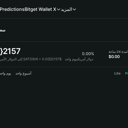
Predictions
Bitget Wallet X
المزيد
سعر
5}2157
 24 ساعة
0.00%
$0.00
1 SATOSHI = 0.0{5}2157$ دولار أمريكي
يوم واحد
I إلى الدولار الأمريكي:
يوم واحد
أسبوع واحد
Lite
P