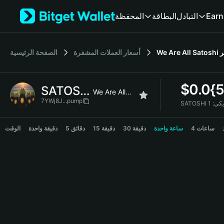
English
المحفظة
البطاقة
التبادل
Earn
日本語
Tiếng Việt
Русский
الصفحة الرئيسية
أسعار العملات المشفرة
We Are All Satoshi
Español (Latinoamérica)
Türkçe
Italiano
$
0.0{
SATOSHI
Français
We Are All Satoshi
Deutsch
7YWj8J...pump
SATOSH
简体中文
SATOSHI Price Chart
繁體中文
4 ساعات
ساعة واحدة
30 دقيقة
15 دقيقة
5 دقائق
دقيقة واحدة
الوقت
Português (Portugal)
Bahasa Indonesia
ภาษาไทย
हिन्दी
বাংলা
Español
Português (Brasil)
Español (Argentina)