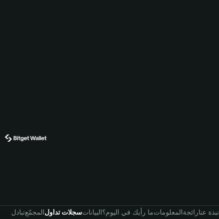
نبذة عنا
رائجة
المعلومات
ما رأيك في اليوم؟
البيانات
سجلات تداول
المجمّع
تبادل