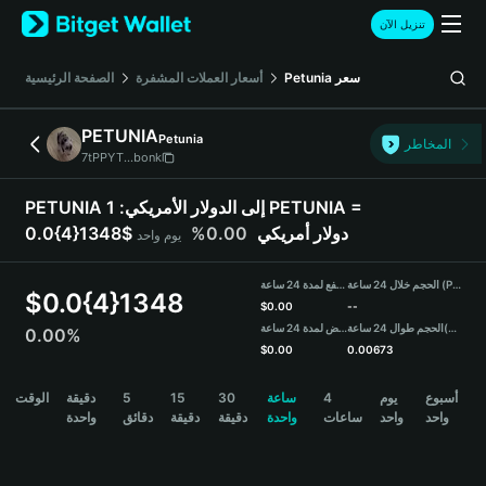
English
تنزيل الآن
日本語
Tiếng Việt
سعر
Petunia
أسعار العملات المشفرة
الصفحة الرئيسية
Русский
Español (Latinoamérica)
PETUNIA
Petunia
Türkçe
المخاطر
7tPPYT...bonk
Italiano
Français
PETUNIA إلى الدولار الأمريكي:
1 PETUNIA =
Deutsch
0.0{4}1348$ دولار أمريكي
0.00%
يوم واحد
简体中文
繁體中文
الحجم خلال 24 ساعة (PETUNIA)
مرتفع لمدة 24 ساعة
Português (Portugal)
$
0.0{4}1348
$
0.00
--
Bahasa Indonesia
(USDT)
الحجم طوال 24 ساعة
منخفض لمدة 24 ساعة
0.00%
ภาษาไทย
$
0.00
0.00673
हिन्दी
PETUNIA Price Chart
أسبوع
يوم
4
ساعة
30
15
5
دقيقة
الوقت
বাংলা
واحد
واحد
ساعات
واحدة
دقيقة
دقيقة
دقائق
واحدة
Español
Português (Brasil)
Español (Argentina)