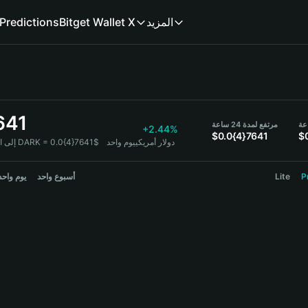
المزيد
Bitget Wallet X
Predictions
641
مرتفع لمدة 24 ساعة
+2.44%
$0.0{4}7641
$
1 DARK = 0.0{4}7641$ دولار أمريكي
يوم واحد
DARK إ
P
Lite
أسبوع واحد
يوم واحد