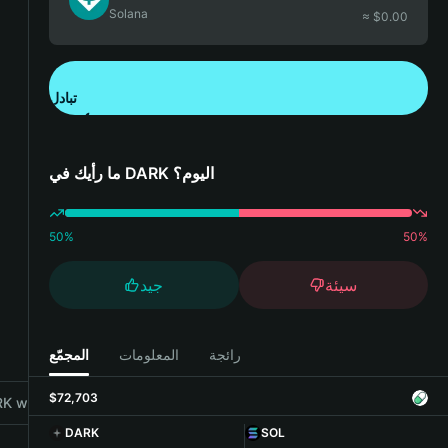
Solana
≈ $
0.00
تبادل
تنزيل تطبيق محفظة Bitget
ما رأيك في DARK اليوم؟
50
%
50
%
سيئة
جيد
رائجة
المعلومات
المجمّع
$72,703
 with Bitget Wallet
DARK
SOL