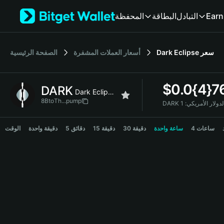
English
Earn
التبادل
البطاقة
المحفظة
日本語
Tiếng Việt
Русский
سعر
Dark Eclipse
أسعار العملات المشفرة
الصفحة الرئيسية
Español (Latinoamérica)
Türkçe
Italiano
$
0.0{4}7
DARK
Français
Dark Eclipse
Deutsch
8BtoTh...pump
لى الدولار الأمريكي:
简体中文
DARK Price Chart
繁體中文
4 ساعات
ساعة واحدة
30 دقيقة
15 دقيقة
5 دقائق
دقيقة واحدة
الوقت
Português (Portugal)
Bahasa Indonesia
ภาษาไทย
हिन्दी
বাংলা
Español
Português (Brasil)
Español (Argentina)