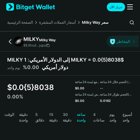
English
تنزيل الآن
日本語
Tiếng Việt
سعر
Milky Way
أسعار العملات المشفرة
الصفحة الرئيسية
Русский
Español (Latinoamérica)
MILKY
Milky Way
Türkçe
المخاطر
8E4hsd...jups
Italiano
Français
MILKY إلى الدولار الأمريكي:
1 MILKY = 0.0{5}8038$
Deutsch
دولار أمريكي
0.00%
يوم واحد
简体中文
繁體中文
الحجم خلال 24 ساعة (MILKY)
مرتفع لمدة 24 ساعة
Português (Portugal)
$
0.0{5}8038
$
0.00
--
Bahasa Indonesia
(USDT)
الحجم طوال 24 ساعة
منخفض لمدة 24 ساعة
0.00%
ภาษาไทย
$
0.00
0.0162
हिन्दी
MILKY Price Chart
أسبوع
يوم
4
ساعة
30
15
5
دقيقة
الوقت
বাংলা
واحد
واحد
ساعات
واحدة
دقيقة
دقيقة
دقائق
واحدة
Español
Português (Brasil)
Español (Argentina)