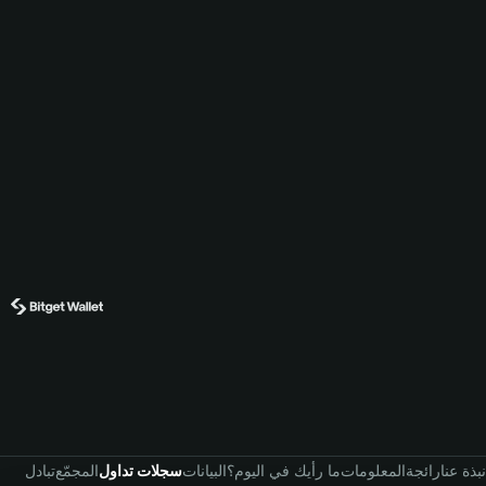
نبذة عنا
رائجة
المعلومات
ما رأيك في اليوم؟
البيانات
سجلات تداول
المجمّع
تبادل