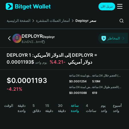
English
تنزيل الآن
日本語
Tiếng Việt
سعر
Deployr
أسعار العملات المشفرة
الصفحة الرئيسية
Русский
Español (Latinoamérica)
DEPLOYR
Deployr
Türkçe
المخاطر
8JvDVZ...brrr
Italiano
Français
DEPLOYR إلى الدولار الأمريكي:
1 DEPLOYR =
Deutsch
0.0001193$ دولار أمريكي
-4.21%
يوم واحد
简体中文
繁體中文
الحجم خلال 24 ساعة (DEPLOYR)
مرتفع لمدة 24 ساعة
Português (Portugal)
$
0.0001193
$
0.0001254
5.19M
Bahasa Indonesia
(USDT)
الحجم طوال 24 ساعة
منخفض لمدة 24 ساعة
-4.21%
ภาษาไทย
$
0.0001088
619
हिन्दी
DEPLOYR Price Chart
أسبوع
يوم
4
ساعة
30
15
5
دقيقة
الوقت
বাংলা
واحد
واحد
ساعات
واحدة
دقيقة
دقيقة
دقائق
واحدة
Español
Português (Brasil)
Español (Argentina)