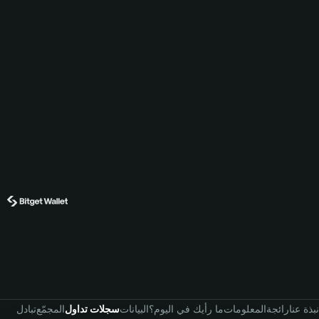
نبذة عنا
رائجة
المعلومات
ما رأيك في اليوم؟
البيانات
سجلات تداول
المجمّع
تبادل