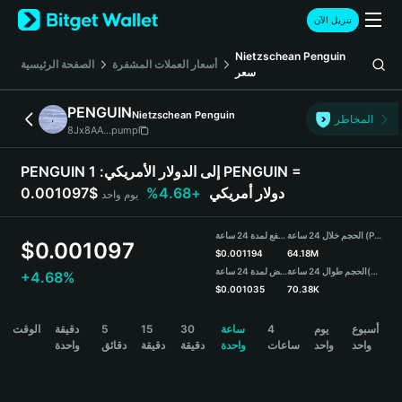
English
تنزيل الآن
日本語
Tiếng Việt
Nietzschean Penguin
أسعار العملات المشفرة
الصفحة الرئيسية
سعر
Русский
Español (Latinoamérica)
PENGUIN
Nietzschean Penguin
Türkçe
المخاطر
8Jx8AA...pump
Italiano
Français
1 PENGUIN =
PENGUIN إلى الدولار الأمريكي:
Deutsch
+4.68%
0.001097$ دولار أمريكي
يوم واحد
简体中文
繁體中文
الحجم خلال 24 ساعة (PENGUIN)
مرتفع لمدة 24 ساعة
Português (Portugal)
$
0.001097
$
0.001194
64.18M
Bahasa Indonesia
منخفض لمدة 24 ساعة
الحجم طوال 24 ساعة
(USDT)
+4.68%
ภาษาไทย
$
0.001035
70.38K
हिन्दी
PENGUIN Price Chart
الوقت
دقيقة
5
15
30
ساعة
4
يوم
أسبوع
বাংলা
واحد
واحد
ساعات
واحدة
دقيقة
دقيقة
دقائق
واحدة
Español
Português (Brasil)
Español (Argentina)