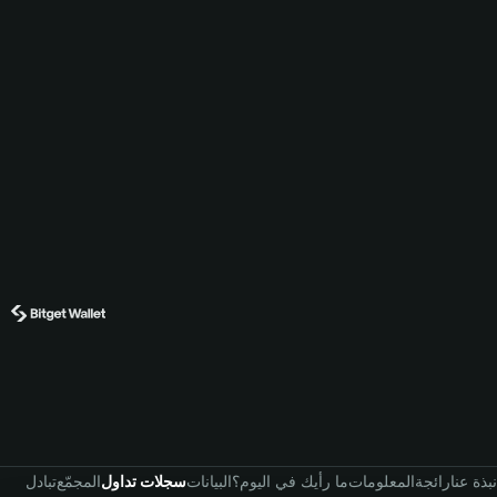
نبذة عنا
رائجة
المعلومات
ما رأيك في اليوم؟
البيانات
سجلات تداول
المجمّع
تبادل