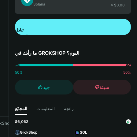
Solana
≈ $
0.00
تبادل
تنزيل تطبيق محفظة Bitget
ما رأيك في GROKSHOP اليوم؟
50
%
50
%
سيئة
جيد
رائجة
المعلومات
المجمّع
$6,062
Shop with Bitget Wallet
GrokShop
SOL