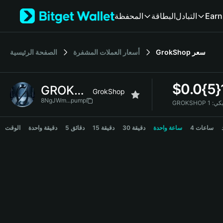
English
المحفظة
البطاقة
التبادل
Earn
日本語
Tiếng Việt
Русский
الصفحة الرئيسية
أسعار العملات المشفرة
GrokShop
سعر
Español (Latinoamérica)
Türkçe
Italiano
$
0.0{5
GROKSHOP
Français
GrokShop
Deutsch
8NgJWm...pump
GROKSH
简体中文
GROKSHOP Price Chart
繁體中文
4 ساعات
ساعة واحدة
30 دقيقة
15 دقيقة
5 دقائق
دقيقة واحدة
الوقت
Português (Portugal)
Bahasa Indonesia
ภาษาไทย
हिन्दी
বাংলা
Español
Português (Brasil)
Español (Argentina)