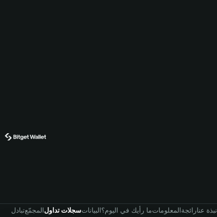
نبذة عنا
رائجة
المعلومات
ما رأيك في اليوم؟
البيانات
سجلات تداول
المجمّع
تبادل