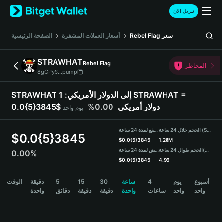
English
تنزيل الآن
日本語
Tiếng Việt
الصفحة الرئيسية
أسعار العملات المشفرة
Rebel Flag
سعر
Русский
Español (Latinoamérica)
STRAWHAT
Rebel Flag
Türkçe
المخاطر
8gCPyS...pump
Italiano
Français
1 STRAWHAT =
STRAWHAT إلى الدولار الأمريكي:
Deutsch
0.00%
0.0{5}3845$ دولار أمريكي
يوم واحد
简体中文
繁體中文
الحجم خلال 24 ساعة (STRAWHAT)
مرتفع لمدة 24 ساعة
Português (Portugal)
$
0.0{5}3845
$
0.0{5}3845
1.28M
Bahasa Indonesia
منخفض لمدة 24 ساعة
الحجم طوال 24 ساعة
(USDT)
0.00%
ภาษาไทย
$
0.0{5}3845
4.96
हिन्दी
STRAWHAT Price Chart
الوقت
دقيقة
5
15
30
ساعة
4
يوم
أسبوع
বাংলা
واحد
واحد
ساعات
واحدة
دقيقة
دقيقة
دقائق
واحدة
Español
Português (Brasil)
Español (Argentina)