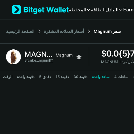
English
Earn
التبادل
البطاقة
المحفظة
日本語
Tiếng Việt
Русский
سعر
Magnum
أسعار العملات المشفرة
الصفحة الرئيسية
Español (Latinoamérica)
Türkçe
Italiano
$
0.0{5}
MAGNUM
Français
Magnum
Deutsch
8rcnke...mgnm
ر الأمريكي:
简体中文
MAGNUM Price Chart
繁體中文
4 ساعات
ساعة واحدة
30 دقيقة
15 دقيقة
5 دقائق
دقيقة واحدة
الوقت
Português (Portugal)
Bahasa Indonesia
ภาษาไทย
हिन्दी
বাংলা
Español
Português (Brasil)
Español (Argentina)