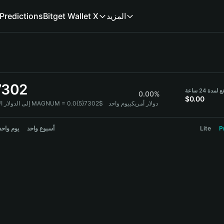
المزيد
Bitget Wallet X
Predictions
7302
لمدة 24 ساعة
0.00%
$0.00
1 MAGNUM = 0.0{5}7302$ دولار أمريكي
يوم واحد
MAGNUM إلى الدولا
P
Lite
أسبوع واحد
يوم واحد