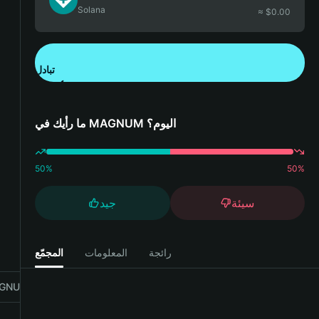
Solana
≈ $
0.00
تبادل
تنزيل تطبيق محفظة Bitget
ما رأيك في MAGNUM اليوم؟
50
%
50
%
سيئة
جيد
رائجة
المعلومات
المجمّع
NUM with Bitget Wallet