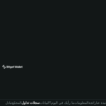
نبذة عنا
رائجة
المعلومات
ما رأيك في اليوم؟
البيانات
سجلات تداول
المجمّع
تبادل