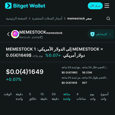
English
تنزيل الآن
日本語
Tiếng Việt
سعر
memestock
أسعار العملات المشفرة
الصفحة الرئيسية
Русский
Español (Latinoamérica)
MEMESTOCK
memestock
Türkçe
المخاطر
8wvLsA...pump
Italiano
Français
MEMESTOCK إلى الدولار الأمريكي:
1 MEMESTOCK =
Deutsch
0.0{4}1649$ دولار أمريكي
+0.07%
يوم واحد
简体中文
繁體中文
الحجم خلال 24 ساعة (MEMESTOCK)
مرتفع لمدة 24 ساعة
Português (Portugal)
$
0.0{4}1649
$
0.0{4}1663
56.33M
Bahasa Indonesia
(USDT)
الحجم طوال 24 ساعة
منخفض لمدة 24 ساعة
+0.07%
ภาษาไทย
$
0.0{4}1618
937
हिन्दी
MEMESTOCK Price Chart
أسبوع
يوم
4
ساعة
30
15
5
دقيقة
الوقت
বাংলা
واحد
واحد
ساعات
واحدة
دقيقة
دقيقة
دقائق
واحدة
Español
Português (Brasil)
Español (Argentina)