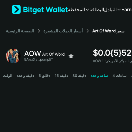
English
المحفظة
البطاقة
التبادل
Earn
日本語
Tiếng Việt
Русский
الصفحة الرئيسية
أسعار العملات المشفرة
Art Of Word
سعر
Español (Latinoamérica)
Türkçe
Italiano
$
0.0{5}5
AOW
Français
Art Of Word
Deutsch
9AwxXy...pump
AOW لى الدولار الأمريكي
简体中文
AOW Price Chart
繁體中文
4 ساعات
ساعة واحدة
30 دقيقة
15 دقيقة
5 دقائق
دقيقة واحدة
الوقت
Português (Portugal)
Bahasa Indonesia
ภาษาไทย
हिन्दी
বাংলা
Español
Português (Brasil)
Español (Argentina)