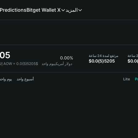
Predictions
Bitget Wallet X
المزيد
205
مرتفع لمدة 24 ساعة
0.00%
$0.0{5}5205
$0.0
1 AOW = 0.0{5}5205$ دولار أمريكي
يوم واحد
إ:
يوم واحد
أسبوع واحد
Lite
P