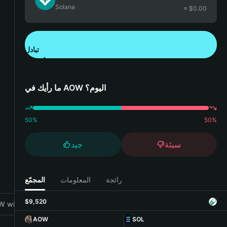
Solana
≈ $
0.00
تبادل
تنزيل تطبيق محفظة Bitget
ما رأيك في AOW اليوم؟
50
%
50
%
سيئة
جيد
رائجة
المعلومات
المجمّع
$9,520
 with Bitget Wallet
AOW
SOL