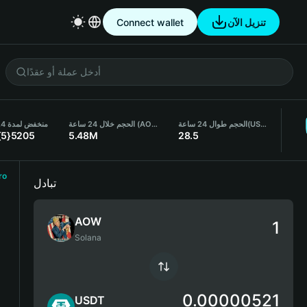
Connect wallet
تنزيل الآن
منخفض لمدة 24 ساعة
الحجم خلال 24 ساعة (AOW)
الحجم طوال 24 ساعة
(USDT)
{5}5205
5.48M
28.5
ro
تبادل
AOW
Solana
0.00000521
USDT