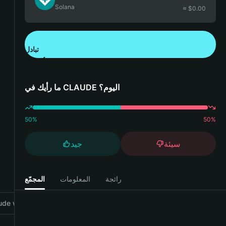
Solana
≈ $
0.00
تبادل
تنزيل تطبيق محفظة Bitget
ما رأيك في CLAUDE اليوم؟
50
%
50
%
سيئة
جيد
رائجة
المعلومات
المجمّع
de with Bitget Wallet