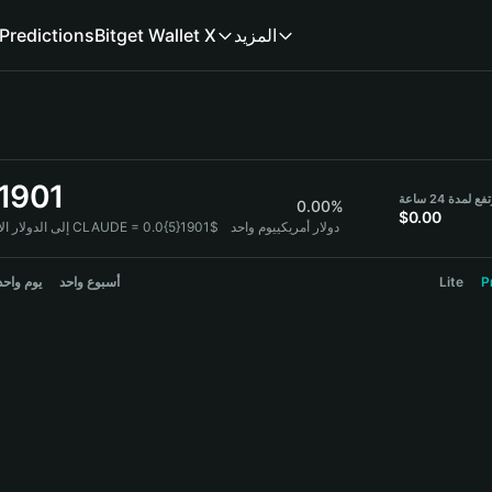
Predictions
Bitget Wallet X
المزيد
}1901
ع لمدة 24 ساعة
0.00%
$0.00
1 CLAUDE = 0.0{5}1901$ دولار أمريكي
يوم واحد
إلى الدولار الأمر:
يوم واحد
أسبوع واحد
Lite
P