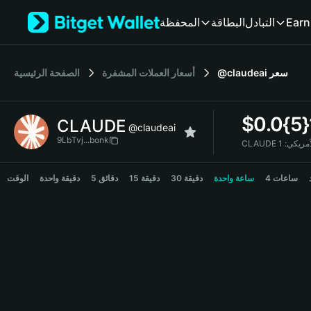
English
المحفظة
البطاقة
التبادل
Earn
日本語
Tiếng Việt
Русский
الصفحة الرئيسية
أسعار العملات المشفرة
@claudeai
سعر
Español (Latinoamérica)
Türkçe
Italiano
$
0.0{5
CLAUDE
Français
@claudeai
Deutsch
9LbTvj...bonk
CLAUDE يكي
简体中文
CLAUDE Price Chart
繁體中文
4 ساعات
ساعة واحدة
30 دقيقة
15 دقيقة
5 دقائق
دقيقة واحدة
الوقت
Português (Portugal)
Bahasa Indonesia
ภาษาไทย
हिन्दी
বাংলা
Español
Português (Brasil)
Español (Argentina)