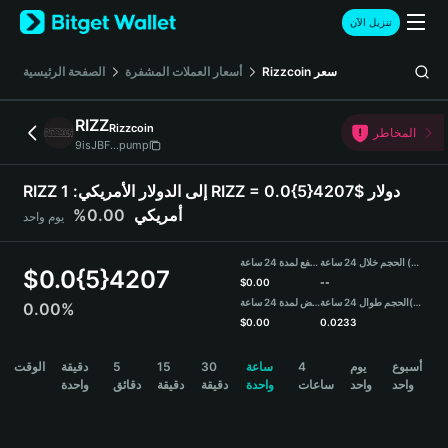
English
تنزيل الآن
日本語
Tiếng Việt
الصفحة الرئيسية
أسعار العملات المشفرة
Rizzcoin
سعر
Русский
Español (Latinoamérica)
RIZZ
Rizzcoin
Türkçe
المخاطر
9isJBF...pump
Italiano
Français
RIZZ إلى الدولار الأمريكي:
1 RIZZ = 0.0{5}4207$ دولار
Deutsch
0.00%
أمريكي
يوم واحد
简体中文
繁體中文
الحجم خلال 24 ساعة (RIZZ)
مرتفع لمدة 24 ساعة
Português (Portugal)
$
0.0{5}4207
$
0.00
--
Bahasa Indonesia
منخفض لمدة 24 ساعة
الحجم طوال 24 ساعة
(USDT)
0.00%
ภาษาไทย
$
0.00
0.0233
हिन्दी
RIZZ Price Chart
الوقت
دقيقة
5
15
30
ساعة
4
يوم
أسبوع
বাংলা
واحد
واحد
ساعات
واحدة
دقيقة
دقيقة
دقائق
واحدة
Español
Português (Brasil)
Español (Argentina)