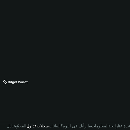
نبذة عنا
رائجة
المعلومات
ما رأيك في اليوم؟
البيانات
سجلات تداول
المجمّع
تبادل