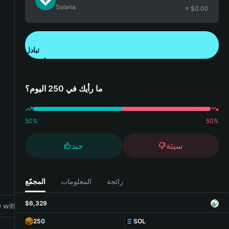
Solana
≈ $
0.00
تبادل
تنزيل تطبيق محفظة Bitget
ما رأيك في 250 اليوم؟
50
%
50
%
سيئة
جيد
رائجة
المعلومات
المجمّع
$6,329
with Bitget Wallet
250
SOL