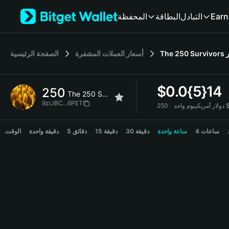
English
المحفظة
البطاقة
التبادل
Earn
日本語
Tiếng Việt
Русский
الصفحة الرئيسية
أسعار العملات المشفرة
The 250 Survivors
Español (Latinoamérica)
Türkçe
Italiano
$
0.0{5}14
250
Français
The 250 Survivors
Deutsch
9ziJBC...6PET
يوم واحد
简体中文
250 Price Chart
繁體中文
4 ساعات
ساعة واحدة
30 دقيقة
15 دقيقة
5 دقائق
دقيقة واحدة
الوقت
Português (Portugal)
Bahasa Indonesia
ภาษาไทย
हिन्दी
বাংলা
Español
Português (Brasil)
Español (Argentina)