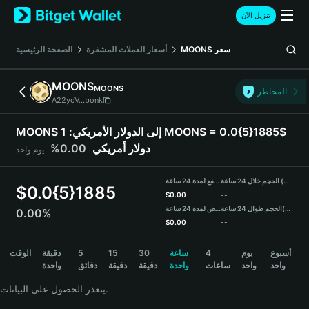
English
تنزيل الآن
日本語
Tiếng Việt
سعر
MOONS
أسعار العملات المشفرة
الصفحة الرئيسية
Русский
Español (Latinoamérica)
MOONS
MOONS
Türkçe
المخاطر
A22yoV...bonk
Italiano
Français
MOONS إلى الدولار الأمريكي:
1 MOONS = 0.0{5}1885$
Deutsch
دولار أمريكي
0.00%
يوم واحد
简体中文
繁體中文
الحجم خلال 24 ساعة (MOONS)
مرتفع لمدة 24 ساعة
Português (Portugal)
$
0.0{5}1885
$
0.00
--
Bahasa Indonesia
(USDT)
الحجم طوال 24 ساعة
منخفض لمدة 24 ساعة
0.00%
ภาษาไทย
$
0.00
--
हिन्दी
MOONS Price Chart
أسبوع
يوم
4
ساعة
30
15
5
دقيقة
الوقت
বাংলা
واحد
واحد
ساعات
واحدة
دقيقة
دقيقة
دقائق
واحدة
Español
Português (Brasil)
يتعذر الحصول على البيانات.
Español (Argentina)