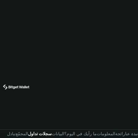
نبذة عنا
رائجة
المعلومات
ما رأيك في اليوم؟
البيانات
سجلات تداول
المجمّع
تبادل