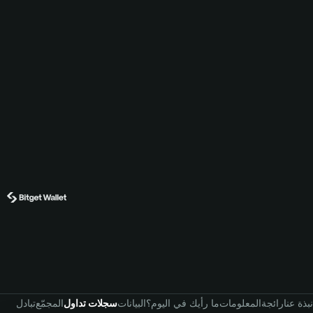
نبذة عنا
رائجة
المعلومات
ما رأيك في اليوم؟
البيانات
سجلات تداول
المجمّع
تبادل