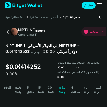
English
تنزيل الآن
日本語
Tiếng Việt
سعر
Niptune
أسعار العملات المشفرة
الصفحة الرئيسية
Русский
Español (Latinoamérica)
NIPTUNE
Niptune
Türkçe
المخاطر
A5r6E4...jups
Italiano
Français
NIPTUNE إلى الدولار الأمريكي:
1 NIPTUNE =
Deutsch
0.0{4}4252$ دولار أمريكي
0.00%
يوم واحد
简体中文
繁體中文
الحجم خلال 24 ساعة (NIPTUNE)
مرتفع لمدة 24 ساعة
Português (Portugal)
$
0.0{4}4252
$
0.00
--
Bahasa Indonesia
(USDT)
الحجم طوال 24 ساعة
منخفض لمدة 24 ساعة
0.00%
ภาษาไทย
$
0.00
--
हिन्दी
NIPTUNE Price Chart
أسبوع
يوم
4
ساعة
30
15
5
دقيقة
الوقت
বাংলা
واحد
واحد
ساعات
واحدة
دقيقة
دقيقة
دقائق
واحدة
Español
Português (Brasil)
Español (Argentina)