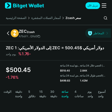
English
تنزيل الآن
日本語
Tiếng Việt
سعر
Zcash
أسعار العملات المشفرة
الصفحة الرئيسية
Русский
Español (Latinoamérica)
ZEC
Zcash
Türkçe
المخاطر
A7bdiY...QXaS
Italiano
Français
1 ZEC = 500.45$ دولار أمريكي
ZEC إلى الدولار الأمريكي:
Deutsch
-1.76%
يوم واحد
简体中文
繁體中文
الحجم خلال 24 ساعة (ZEC)
مرتفع لمدة 24 ساعة
Português (Portugal)
$
500.45
$
518.40
2.84K
Bahasa Indonesia
(USDT)
الحجم طوال 24 ساعة
منخفض لمدة 24 ساعة
-1.76%
ภาษาไทย
$
499.83
1.42M
हिन्दी
ZEC Price Chart
أسبوع
يوم
4
ساعة
30
15
5
دقيقة
الوقت
বাংলা
واحد
واحد
ساعات
واحدة
دقيقة
دقيقة
دقائق
واحدة
Español
Português (Brasil)
Español (Argentina)