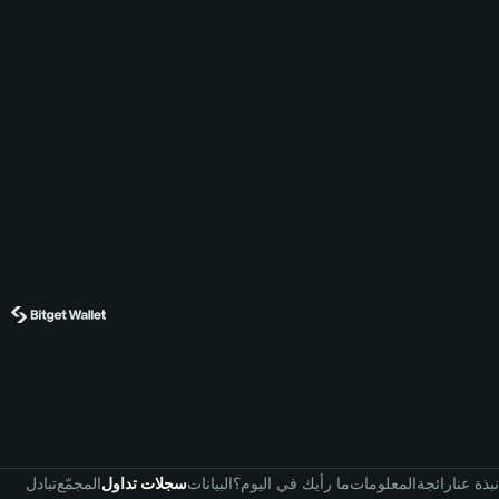
نبذة عنا
رائجة
المعلومات
ما رأيك في اليوم؟
البيانات
سجلات تداول
المجمّع
تبادل