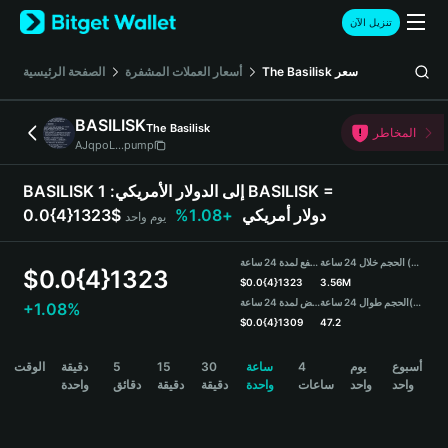
English
تنزيل الآن
日本語
Tiếng Việt
سعر
The Basilisk
أسعار العملات المشفرة
الصفحة الرئيسية
Русский
Español (Latinoamérica)
BASILISK
The Basilisk
Türkçe
المخاطر
AJqpoL...pump
Italiano
Français
BASILISK إلى الدولار الأمريكي:
1 BASILISK =
Deutsch
0.0{4}1323$ دولار أمريكي
+1.08%
يوم واحد
简体中文
繁體中文
الحجم خلال 24 ساعة (BASILISK)
مرتفع لمدة 24 ساعة
Português (Portugal)
$
0.0{4}1323
$
0.0{4}1323
3.56M
Bahasa Indonesia
(USDT)
الحجم طوال 24 ساعة
منخفض لمدة 24 ساعة
+1.08%
ภาษาไทย
$
0.0{4}1309
47.2
हिन्दी
BASILISK Price Chart
أسبوع
يوم
4
ساعة
30
15
5
دقيقة
الوقت
বাংলা
واحد
واحد
ساعات
واحدة
دقيقة
دقيقة
دقائق
واحدة
Español
Português (Brasil)
Español (Argentina)