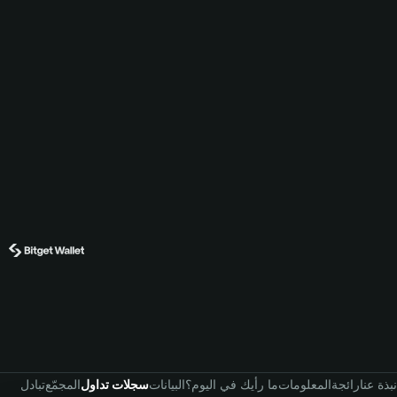
نبذة عنا
رائجة
المعلومات
ما رأيك في اليوم؟
البيانات
سجلات تداول
المجمّع
تبادل