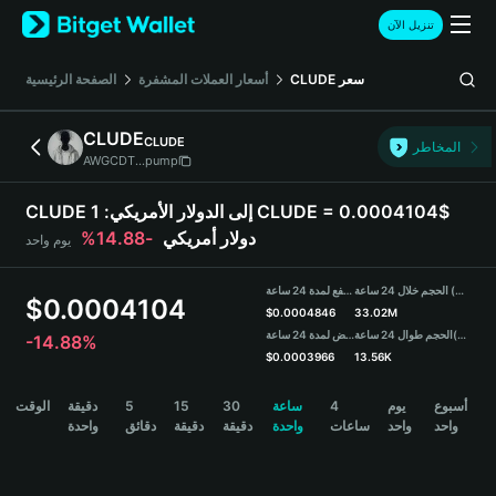
English
تنزيل الآن
日本語
Tiếng Việt
سعر
CLUDE
أسعار العملات المشفرة
الصفحة الرئيسية
Русский
Español (Latinoamérica)
CLUDE
CLUDE
Türkçe
المخاطر
AWGCDT...pump
Italiano
Français
CLUDE إلى الدولار الأمريكي:
1 CLUDE = 0.0004104$
Deutsch
دولار أمريكي
-14.88%
يوم واحد
简体中文
繁體中文
الحجم خلال 24 ساعة (CLUDE)
مرتفع لمدة 24 ساعة
Português (Portugal)
$
0.0004104
$
0.0004846
33.02M
Bahasa Indonesia
(USDT)
الحجم طوال 24 ساعة
منخفض لمدة 24 ساعة
-14.88%
ภาษาไทย
$
0.0003966
13.56K
हिन्दी
CLUDE Price Chart
أسبوع
يوم
4
ساعة
30
15
5
دقيقة
الوقت
বাংলা
واحد
واحد
ساعات
واحدة
دقيقة
دقيقة
دقائق
واحدة
Español
Português (Brasil)
Español (Argentina)