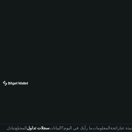
نبذة عنا
رائجة
المعلومات
ما رأيك في اليوم؟
البيانات
سجلات تداول
المجمّع
تبادل