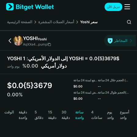
English
تنزيل الآن
日本語
Tiếng Việt
سعر
Yoshi
أسعار العملات المشفرة
الصفحة الرئيسية
Русский
Español (Latinoamérica)
YOSHI
Yoshi
Türkçe
المخاطر
AqXXe4...pump
Italiano
Français
YOSHI إلى الدولار الأمريكي:
1 YOSHI = 0.0{5}3679$
Deutsch
دولار أمريكي
0.00%
يوم واحد
简体中文
繁體中文
الحجم خلال 24 ساعة (YOSHI)
مرتفع لمدة 24 ساعة
Português (Portugal)
$
0.0{5}3679
$
0.00
--
Bahasa Indonesia
(USDT)
الحجم طوال 24 ساعة
منخفض لمدة 24 ساعة
0.00%
ภาษาไทย
$
0.00
--
हिन्दी
YOSHI Price Chart
أسبوع
يوم
4
ساعة
30
15
5
دقيقة
الوقت
বাংলা
واحد
واحد
ساعات
واحدة
دقيقة
دقيقة
دقائق
واحدة
Español
Português (Brasil)
Español (Argentina)