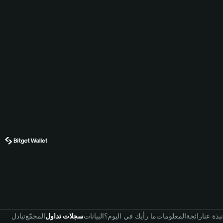
نبذة عنا
رائجة
المعلومات
ما رأيك في اليوم؟
البيانات
سجلات تداول
المجمّع
تبادل